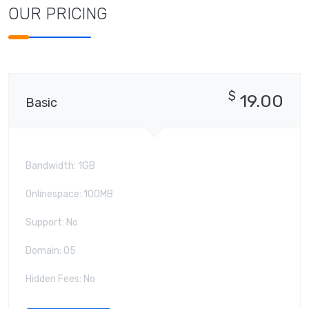
OUR PRICING
$
19.00
Basic
Bandwidth: 1GB
Onlinespace: 100MB
Support: No
Domain: 05
Hidden Fees: No