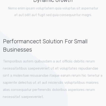
Dynamic Growth
Nemo enim ipsam voluptatem quia voluptas sit aspernatur
at aut odit aut fugit sed quia consequuntur magni.
Performancect Solution For Small
Businesses
Temporibus autem quibusdam a aut officiis debitis rerum
necessitatibus saepeeveniet ut et voluptates repudiandae
sint a molestiae recusandae itaque earum rerum hic tenetur a
sapiente delectus ut at aut reiciendis voluptatibus maiores
alias consequatur perferendis doloribus asperiores rerum
necessitat saepeeveniet.