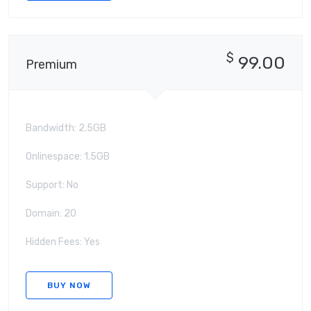
$
99.00
Premium
Bandwidth: 2.5GB
Onlinespace: 1.5GB
Support: No
Domain: 20
Hidden Fees: Yes
BUY NOW