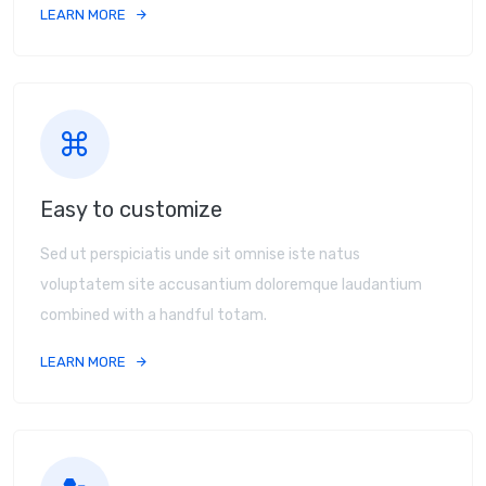
LEARN MORE
Easy to customize
Sed ut perspiciatis unde sit omnise iste natus
voluptatem site accusantium doloremque laudantium
combined with a handful totam.
LEARN MORE