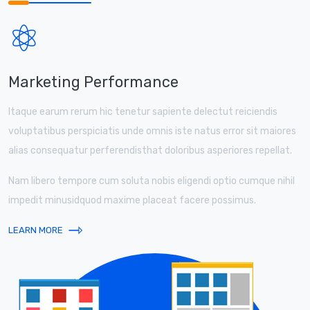
Marketing Performance
Itaque earum rerum hic tenetur sapiente delectut reiciendis
voluptatibus perspiciatis unde omnis iste natus error sit maiores
alias consequatur perferendisthat doloribus asperiores repellat.
Nam libero tempore cum soluta nobis eligendi optio cumque nihil
impedit minusidquod maxime placeat facere possimus.
⇾
LEARN MORE