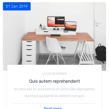
01 Jan 2019
UI/UX DESIGNER
Quis autem reprehenderit
At vero eos et accusamus et iusto odio dignissimos
ducimus qui blanditiis deleniti corrupti.
Read more