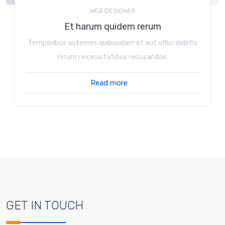
WEB DESIGNER
Et harum quidem rerum
Temporibus autemes quibusdam et aut offici debitis
rerum necessitatibus recusandae.
Read more
GET IN TOUCH