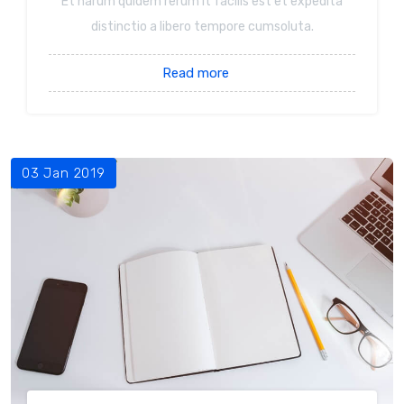
Et harum quidem rerum it facilis est et expedita
distinctio a libero tempore cumsoluta.
Read more
03 Jan 2019