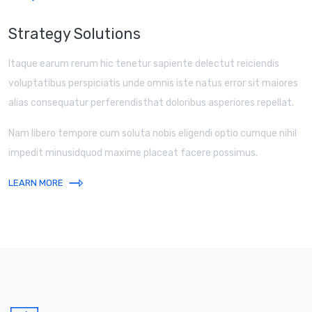
Strategy Solutions
Itaque earum rerum hic tenetur sapiente delectut reiciendis
voluptatibus perspiciatis unde omnis iste natus error sit maiores
alias consequatur perferendisthat doloribus asperiores repellat.
Nam libero tempore cum soluta nobis eligendi optio cumque nihil
impedit minusidquod maxime placeat facere possimus.
⇾
LEARN MORE