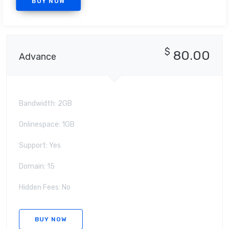
BUY NOW
$
80.00
Advance
Bandwidth: 2GB
Onlinespace: 1GB
Support: Yes
Domain: 15
Hidden Fees: No
BUY NOW