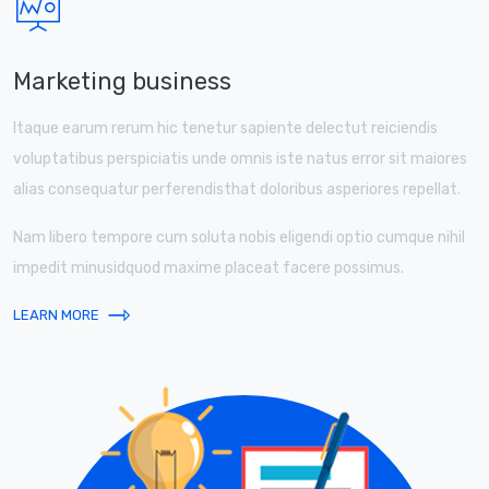
Marketing business
Itaque earum rerum hic tenetur sapiente delectut reiciendis
voluptatibus perspiciatis unde omnis iste natus error sit maiores
alias consequatur perferendisthat doloribus asperiores repellat.
Nam libero tempore cum soluta nobis eligendi optio cumque nihil
impedit minusidquod maxime placeat facere possimus.
⇾
LEARN MORE