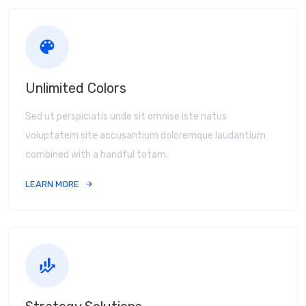
Unlimited Colors
Sed ut perspiciatis unde sit omnise iste natus
voluptatem site accusantium doloremque laudantium
combined with a handful totam.
LEARN MORE