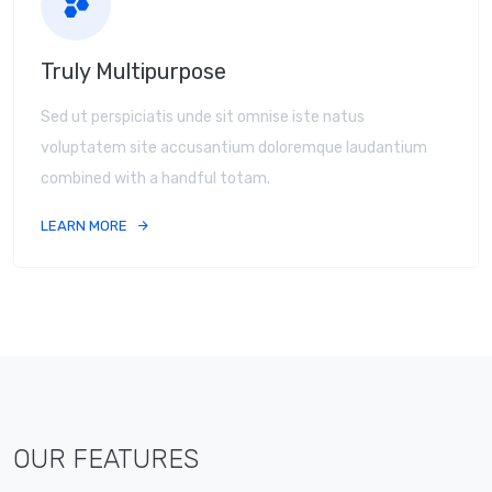
Truly Multipurpose
Sed ut perspiciatis unde sit omnise iste natus
voluptatem site accusantium doloremque laudantium
combined with a handful totam.
LEARN MORE
OUR FEATURES