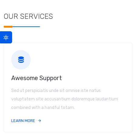
OUR SERVICES
Awesome Support
Sed ut perspiciatis unde sit omnise iste natus
voluptatem site accusantium doloremque laudantium
combined with a handful totam.
LEARN MORE